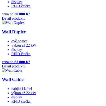
display
RFID čtečka
cena
od
38 000 Kč
Detail produktu
Wall Duplex
dvě pozice
výkon až 22 kW
display
RFID čtečka
cena
od
63 000 Kč
Detail produktu
Wall Cable
nabíjecí kabel
výkon až 22 kW
display
RFID čtečka