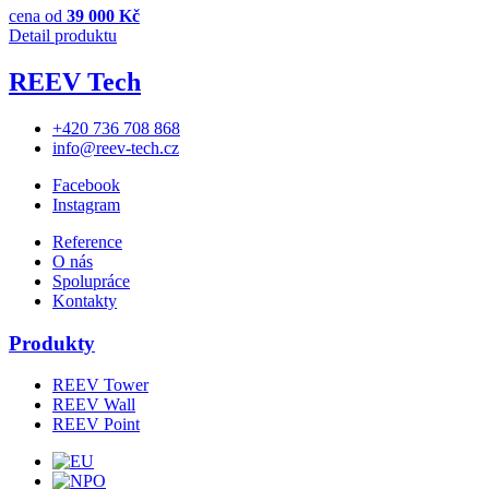
cena
od
39 000 Kč
Detail produktu
REEV Tech
+420 736 708 868
info@reev-tech.cz
Facebook
Instagram
Reference
O nás
Spolupráce
Kontakty
Produkty
REEV Tower
REEV Wall
REEV Point